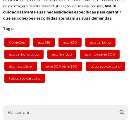
na montagem de sistemas de tubulação industriais, por isso,
avalie
cuidadosamente suas necessidades específicas para garantir
que as conexões escolhidas atendam às suas demandas
!
Tags:
Conexões
aço 316
aço 430
aço carbono
aço carbono tubo
aço ferrítico
aço inox série 300
aço inoxidável
série 300 série 300
tubo aço carbono
tubos aço carbono