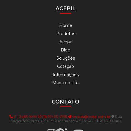
ACEPIL
Home
Produtos
Acepil
Blog
Soluções
Cotação
Informações
Mapa do site
CONTATO
(11) 3465-9999
(11) 97433-9755
vendas@acepil.com.br
Rua
Magarinos Torres, 1130 - Vila Maria São Paulo SP - CEP: 02119-001