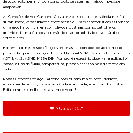
de tubulação, permitindo a construção de sistemas mais complexos e
adaptáveis.
As Conexões de Aço Carbono são valorizadas por sua resistência mecânica,
durabilidade, versatilidade e preço acessível. Essas características as tornam
uma escolha comum em complexos industriais, como, petrolíferos,
químicos, farmacêuticos, aeronáuticos, automobilísticos, siderúrgicos,
entre outros.
Existem normas e especificações próprias das conexões de aço carbono
para cada tipo de aplicação: Norma Nacional NBR e Normas Internacionais
ASTM, ANSI, ASME, MSS e DIN. Por isso, é necessário observar a aplicação,
vazão, o tipo de fluído, temperatura, pressão de trabalho e diâmetro em
cada projeto.
Nossas Conexões de Aço Carbono possibilitam maior produtividade,
economia de tempo, instalação rápida e facilitada, e redução dos custos.
Exija sempre o melhor, exija sempre Acepil!
NOSSA LOJA