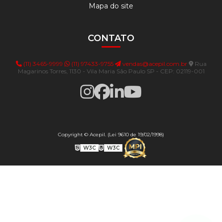
Mapa do site
CONTATO
(11) 3465-9999
(11) 97433-9755
vendas@acepil.com.br
Rua
Magarinos Torres, 1130 - Vila Maria São Paulo SP - CEP: 02119-001
Copyright © Acepil. (Lei 9610 de 19/02/1998)
W3C
W3C