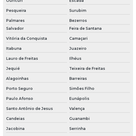
Ouricuri
Escada
Pesqueira
Surubim
Palmares
Bezerros
Salvador
Feira de Santana
Vitória da Conquista
Camaçari
Itabuna
Juazeiro
Lauro de Freitas
Ilhéus
Jequié
Teixeira de Freitas
Alagoinhas
Barreiras
Porto Seguro
Simões Filho
Paulo Afonso
Eunápolis
Santo Antônio de Jesus
Valença
Candeias
Guanambi
Jacobina
Serrinha