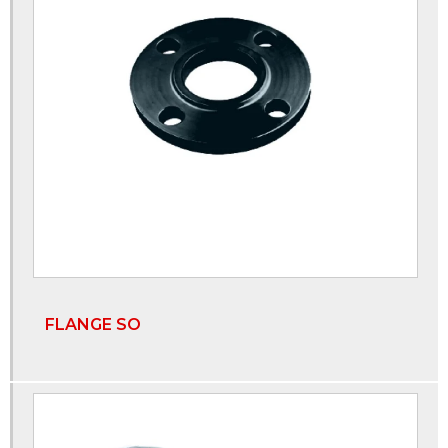
Flange liso com ranhura
Flanges e conexões
Manômetro inox
Manômetros industriais
Onde comprar válvula solenóide
Tubos e conexões sanitárias
Válvula de retenção tipo disco
Válvula de retenção vertical
FLANGE SO
Válvula esfera 3 4
Válvula esfera 3 vias com atuador
Válvula esfera bipartida