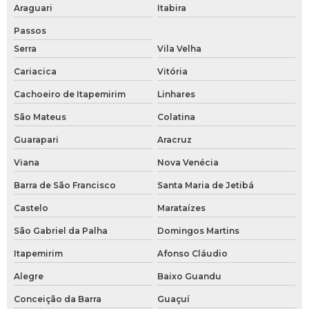
Araguari
Itabira
Conexões de inox
Passos
Conexões em aço inox
Serra
Vila Velha
Cariacica
Vitória
Conexões em aço inox 316
Cachoeiro de Itapemirim
Linhares
Conexões hidráulicas em aço inox
São Mateus
Colatina
Conexões inox para solda
Guarapari
Aracruz
Conexões inox são paulo
Viana
Nova Venécia
Barra de São Francisco
Santa Maria de Jetibá
Conexões roscadas em aço inox
Castelo
Marataízes
Conexões sanitárias tri clamp
São Gabriel da Palha
Domingos Martins
Conexões tri clamp
Itapemirim
Afonso Cláudio
Conexões tubulares em aço inox
Alegre
Baixo Guandu
Conceição da Barra
Guaçuí
Cotovelo com rosca