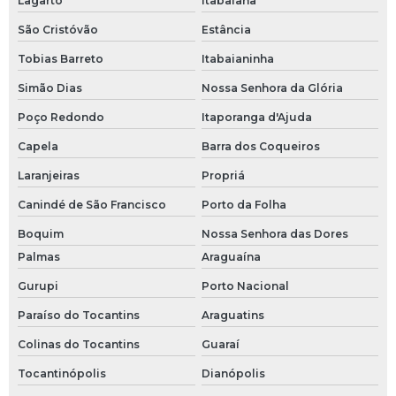
Lagarto
Itabaiana
São Cristóvão
Estância
Tobias Barreto
Itabaianinha
Simão Dias
Nossa Senhora da Glória
Poço Redondo
Itaporanga d'Ajuda
Capela
Barra dos Coqueiros
Laranjeiras
Propriá
Canindé de São Francisco
Porto da Folha
Boquim
Nossa Senhora das Dores
Palmas
Araguaína
Gurupi
Porto Nacional
Paraíso do Tocantins
Araguatins
Colinas do Tocantins
Guaraí
Tocantinópolis
Dianópolis