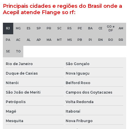
Principais cidades e regiões do Brasil onde a
Válvula globo flangeada
Acepil atende Flange so rf:
Válvula sanitária
GO e
RJ
MG
ES
SP
PR
SC
RS
PE
BA
CE
AM
DF
Válvula sanitária anti retorno
PA
AC
AL
AP
MA
MT
MS
PB
PI
RN
RO
RR
Válvula solenoide 1 2
SE
TO
Válvulas sanitárias inox
Rio de Janeiro
São Gonçalo
Abraçadeira tc com luva
Duque de Caxias
Nova Iguaçu
Abraçadeira tc inox
Niterói
Belford Roxo
São João de Meriti
Campos dos Goytacazes
Adaptador mangueira
Petrópolis
Volta Redonda
Adaptador mangueira 3 4
Magé
Itaboraí
Bobina solenoide 24v
Mesquita
Nova Friburgo