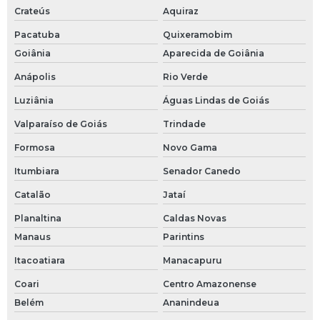
Crateús
Aquiraz
Pacatuba
Quixeramobim
Goiânia
Aparecida de Goiânia
Anápolis
Rio Verde
Luziânia
Águas Lindas de Goiás
Valparaíso de Goiás
Trindade
Formosa
Novo Gama
Itumbiara
Senador Canedo
Catalão
Jataí
Planaltina
Caldas Novas
Manaus
Parintins
Itacoatiara
Manacapuru
Coari
Centro Amazonense
Belém
Ananindeua