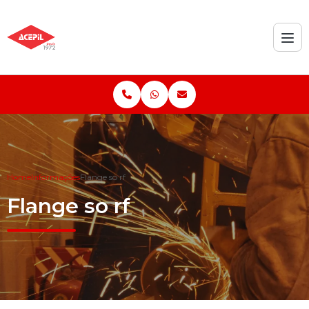
Home
Informações
Flange so rf
Flange so rf