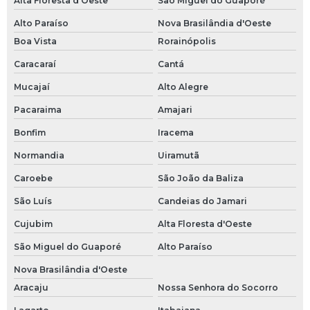
Alta Floresta d'Oeste
São Miguel do Guaporé
Alto Paraíso
Nova Brasilândia d'Oeste
Boa Vista
Rorainópolis
Caracaraí
Cantá
Mucajaí
Alto Alegre
Pacaraima
Amajari
Bonfim
Iracema
Normandia
Uiramutã
Caroebe
São João da Baliza
São Luís
Candeias do Jamari
Cujubim
Alta Floresta d'Oeste
São Miguel do Guaporé
Alto Paraíso
Nova Brasilândia d'Oeste
Aracaju
Nossa Senhora do Socorro