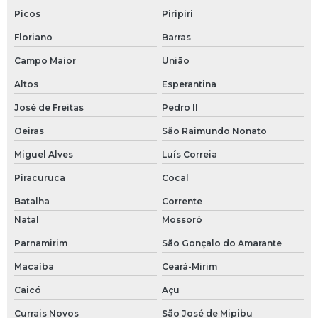
Picos
Piripiri
Floriano
Barras
Campo Maior
União
Altos
Esperantina
José de Freitas
Pedro II
Oeiras
São Raimundo Nonato
Miguel Alves
Luís Correia
Piracuruca
Cocal
Batalha
Corrente
Natal
Mossoró
Parnamirim
São Gonçalo do Amarante
Macaíba
Ceará-Mirim
Caicó
Açu
Currais Novos
São José de Mipibu