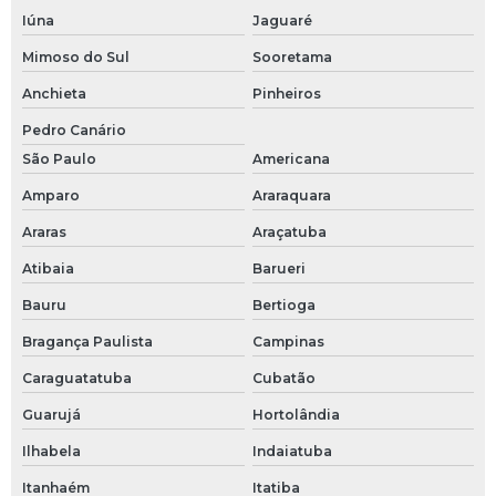
Iúna
Jaguaré
Curva 45 graus
Mimoso do Sul
Sooretama
Curva 90 graus
Anchieta
Pinheiros
Pedro Canário
Curva 90 graus 3 4
São Paulo
Americana
Distribuidor danfoss
Amparo
Araraquara
Distribuidor danfoss são paulo
Araras
Araçatuba
Atibaia
Barueri
Eletroválvula
Bauru
Bertioga
Engate rapido espigao
Bragança Paulista
Campinas
Engate rápido fêmea
Caraguatatuba
Cubatão
Engate rápido macho
Guarujá
Hortolândia
Ilhabela
Indaiatuba
Engates camlock
Itanhaém
Itatiba