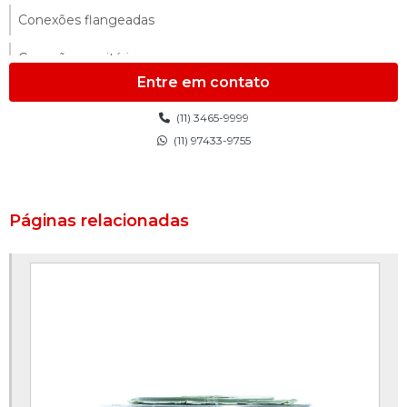
Conexões flangeadas
Conexões sanitárias
Entre em contato
Conexões sanitárias em aço inox
(11) 3465-9999
Distribuidor de flanges
(11) 97433-9755
Distribuidor de manômetros
Distribuidor de válvulas solenóides
Páginas relacionadas
Empresa de flanges
Engate rápido industrial
Engate rápido inox
Engate rápido para mangueira industrial
Engate rápido tipo camlock