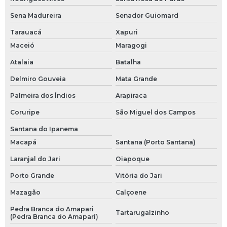
Sena Madureira
Senador Guiomard
Tarauacá
Xapuri
Maceió
Maragogi
Atalaia
Batalha
Delmiro Gouveia
Mata Grande
Palmeira dos Índios
Arapiraca
Coruripe
São Miguel dos Campos
Santana do Ipanema
Macapá
Santana (Porto Santana)
Laranjal do Jari
Oiapoque
Porto Grande
Vitória do Jari
Mazagão
Calçoene
Pedra Branca do Amapari
Tartarugalzinho
(Pedra Branca do Amaparí)