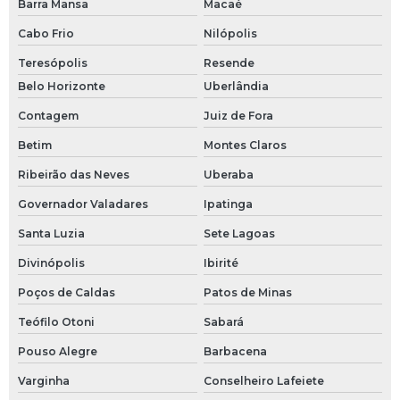
Barra Mansa
Macaé
Bucha de redução 1 x 3 4
Cabo Frio
Nilópolis
Camlock
Teresópolis
Resende
Camlock macho
Belo Horizonte
Uberlândia
Contagem
Juiz de Fora
Conexão din
Betim
Montes Claros
Conexão inox 304
Ribeirão das Neves
Uberaba
Conexão od
Governador Valadares
Ipatinga
Conexão od inox
Santa Luzia
Sete Lagoas
Divinópolis
Ibirité
Conexão sanitária sms
Poços de Caldas
Patos de Minas
Conexão sms inox
Teófilo Otoni
Sabará
Conexão tipo sms
Pouso Alegre
Barbacena
Conexões de aço inoxidável
Varginha
Conselheiro Lafeiete