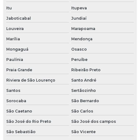
Engates rápidos hidráulicos
Itu
Itupeva
Espigão inox
Jaboticabal
Jundiaí
Espigão para mangueira
Louveira
Marapoama
Marília
Mendonça
Filtro y
Mongaguá
Osasco
Flange slip on
Paulínia
Peruíbe
Flange so
Praia Grande
Ribeirão Preto
Riviera de São Lourenço
Santo André
Flange so inox
Santos
Sertãozinho
Flange so rf
Sorocaba
São Bernardo
Flange sobreposto
São Caetano
São Carlos
Flange wn
São José do Rio Preto
São José dos campos
São Sebastião
São Vicente
Fornecedor de conexões em aço inox