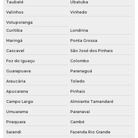
Taubaté
Ubatuba
Fornecedor de niple
Valinhos
Vinhedo
Fornecedor de pressostato
Votuporanga
Curitiba
Londrina
Niple de redução
Maringá
Ponta Grossa
Niple para mangueira
Cascavel
São José dos Pinhais
Niple tc
Foz do Iguaçu
Colombo
Niple tc inox
Guarapuava
Paranaguá
Araucária
Toledo
Niple tc longo
Apucarana
Pinhais
Porca sms
Campo Largo
Almirante Tamandaré
Pressostato para água
Umuarama
Paranavaí
Piraquara
Cambé
Pressostatos
Sarandi
Fazenda Rio Grande
Redução concêntrica