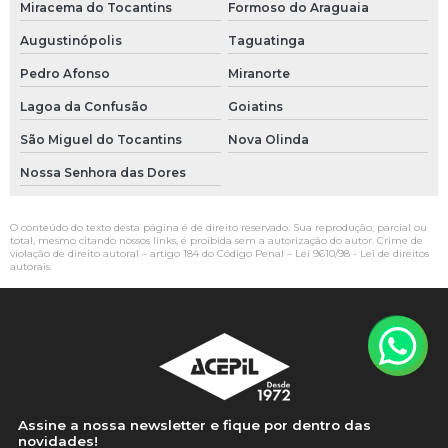
Miracema do Tocantins
Formoso do Araguaia
Augustinópolis
Taguatinga
Pedro Afonso
Miranorte
Lagoa da Confusão
Goiatins
São Miguel do Tocantins
Nova Olinda
Nossa Senhora das Dores
O conteúdo do texto desta página é de direito reservado. Sua reprodução, parcial ou
total, mesmo citando nossos links, é proibida sem a autorização do autor. Crime de
violação de direito autoral – artigo 184 do Código Penal –
Lei 9610/98 - Lei de direitos
autorais
.
Assine a nossa newsletter e fique por dentro das
novidades!