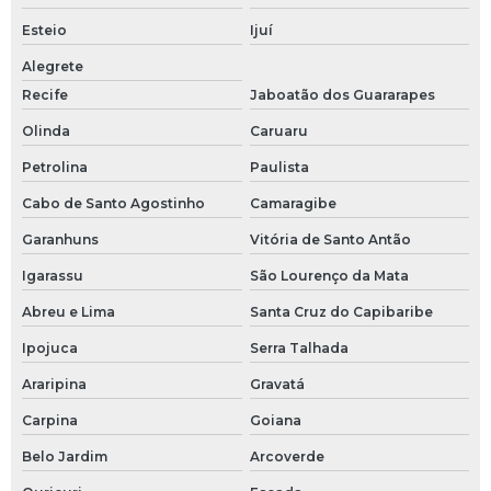
Esteio
Ijuí
Alegrete
Recife
Jaboatão dos Guararapes
Olinda
Caruaru
Petrolina
Paulista
Cabo de Santo Agostinho
Camaragibe
Garanhuns
Vitória de Santo Antão
Igarassu
São Lourenço da Mata
Abreu e Lima
Santa Cruz do Capibaribe
Ipojuca
Serra Talhada
Araripina
Gravatá
Carpina
Goiana
Belo Jardim
Arcoverde