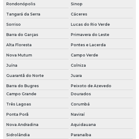
Rondonópolis
Sinop
Tangará da Serra
Cáceres
Sorriso
Lucas do Rio Verde
Barra do Garças
Primavera do Leste
Alta Floresta
Pontes e Lacerda
Nova Mutum
Campo Verde
Juína
Colniza
Guarantã do Norte
Juara
Barra do Bugres
Peixoto de Azevedo
Campo Grande
Dourados
Três Lagoas
Corumbá
Ponta Porã
Naviraí
Nova Andradina
Aquidauana
Sidrolândia
Paranaíba