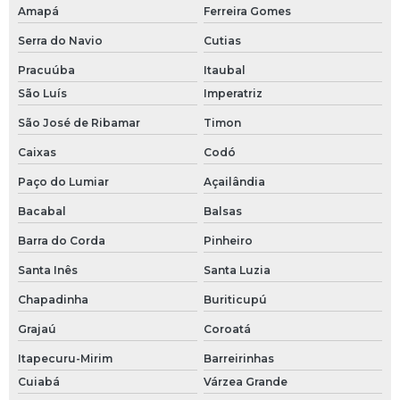
Amapá
Ferreira Gomes
Serra do Navio
Cutias
Pracuúba
Itaubal
São Luís
Imperatriz
São José de Ribamar
Timon
Caixas
Codó
Paço do Lumiar
Açailândia
Bacabal
Balsas
Barra do Corda
Pinheiro
Santa Inês
Santa Luzia
Chapadinha
Buriticupú
Grajaú
Coroatá
Itapecuru-Mirim
Barreirinhas
Cuiabá
Várzea Grande