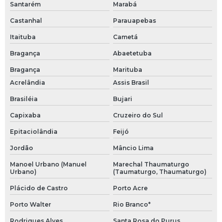
Santarém
Marabá
Castanhal
Parauapebas
Itaituba
Cametá
Bragança
Abaetetuba
Bragança
Marituba
Acrelândia
Assis Brasil
Brasiléia
Bujari
Capixaba
Cruzeiro do Sul
Epitaciolândia
Feijó
Jordão
Mâncio Lima
Manoel Urbano (Manuel
Marechal Thaumaturgo
Urbano)
(Taumaturgo, Thaumaturgo)
Plácido de Castro
Porto Acre
Porto Walter
Rio Branco*
Rodrigues Alves
Santa Rosa do Purus