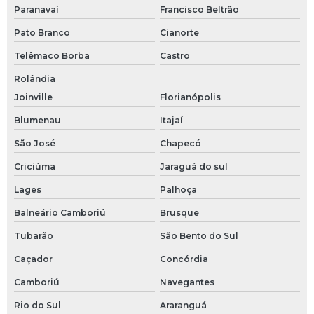
Paranavaí
Francisco Beltrão
Redução concêntrica sch40
Pato Branco
Cianorte
Redução excêntrica inox
Telêmaco Borba
Castro
Rolândia
Tubo od
Joinville
Florianópolis
Tubos e conexões em aço inox
Blumenau
Itajaí
Uniao tc
São José
Chapecó
Criciúma
Jaraguá do sul
União tc completa
Lages
Palhoça
Valvula danfoss
Balneário Camboriú
Brusque
Valvula solenoide danfoss
Tubarão
São Bento do Sul
Caçador
Concórdia
Válvula agulha
Camboriú
Navegantes
Válvula automática
Rio do Sul
Araranguá