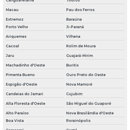
Canguaretama
Touros
Macau
Pau dos Ferros
Extremoz
Baraúna
Porto Velho
Ji-Paraná
Ariquemes
Vilhena
Cacoal
Rolim de Moura
Jaru
Guajará-Mirim
Machadinho d'Oeste
Buritis
Pimenta Bueno
Ouro Preto do Oeste
Espigão d'Oeste
Nova Mamoré
Candeias do Jamari
Cujubim
Alta Floresta d'Oeste
São Miguel do Guaporé
Alto Paraíso
Nova Brasilândia d'Oeste
Boa Vista
Rorainópolis