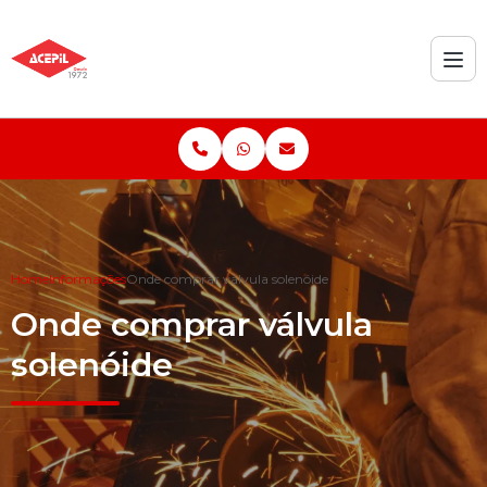
Home
Informações
Onde comprar válvula solenóide
Onde comprar válvula
solenóide