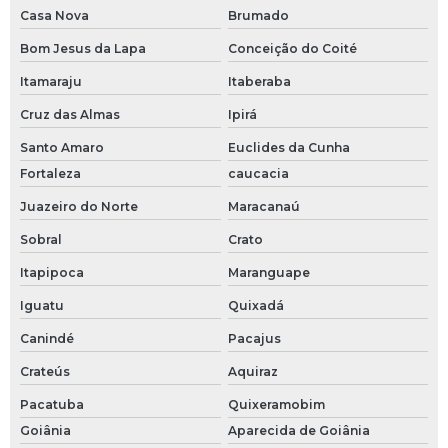
Casa Nova
Brumado
Bom Jesus da Lapa
Conceição do Coité
Itamaraju
Itaberaba
Cruz das Almas
Ipirá
Santo Amaro
Euclides da Cunha
Fortaleza
caucacia
Juazeiro do Norte
Maracanaú
Sobral
Crato
Itapipoca
Maranguape
Iguatu
Quixadá
Canindé
Pacajus
Crateús
Aquiraz
Pacatuba
Quixeramobim
Goiânia
Aparecida de Goiânia