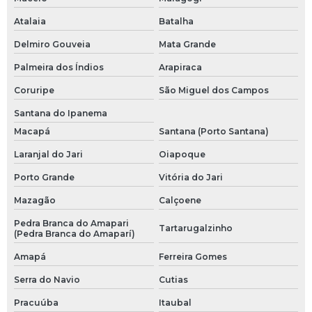
Atalaia
Batalha
Delmiro Gouveia
Mata Grande
Palmeira dos Índios
Arapiraca
Coruripe
São Miguel dos Campos
Santana do Ipanema
Macapá
Santana (Porto Santana)
Laranjal do Jari
Oiapoque
Porto Grande
Vitória do Jari
Mazagão
Calçoene
Pedra Branca do Amapari
Tartarugalzinho
(Pedra Branca do Amaparí)
Amapá
Ferreira Gomes
Serra do Navio
Cutias
Pracuúba
Itaubal