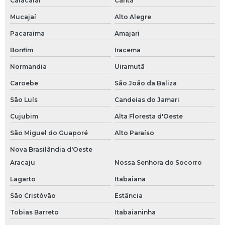
Caracaraí
Cantá
Mucajaí
Alto Alegre
Pacaraima
Amajari
Bonfim
Iracema
Normandia
Uiramutã
Caroebe
São João da Baliza
São Luís
Candeias do Jamari
Cujubim
Alta Floresta d'Oeste
São Miguel do Guaporé
Alto Paraíso
Nova Brasilândia d'Oeste
Aracaju
Nossa Senhora do Socorro
Lagarto
Itabaiana
São Cristóvão
Estância
Tobias Barreto
Itabaianinha