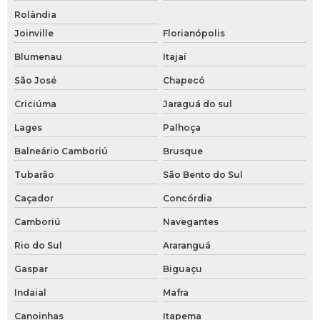
Tubo od
Rolândia
Tubos e conexões em aço inox
Joinville
Florianópolis
Blumenau
Itajaí
Uniao tc
São José
Chapecó
União tc completa
Criciúma
Jaraguá do sul
Valvula danfoss
Lages
Palhoça
Balneário Camboriú
Brusque
Valvula solenoide danfoss
Tubarão
São Bento do Sul
Válvula agulha
Caçador
Concórdia
Válvula automática
Camboriú
Navegantes
Válvula borboleta sanitária
Rio do Sul
Araranguá
Gaspar
Biguaçu
Válvula esfera inox 1 2
Indaial
Mafra
Válvula esfera inox 3 4
Canoinhas
Itapema