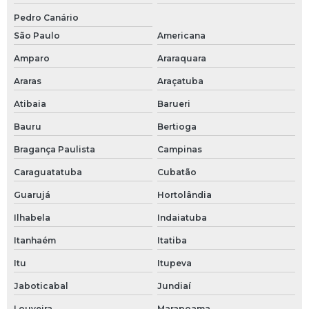
Curva 90 graus 3 4
Pedro Canário
Distribuidor danfoss
São Paulo
Americana
Amparo
Araraquara
Distribuidor danfoss são paulo
Araras
Araçatuba
Eletroválvula
Atibaia
Barueri
Engate rapido espigao
Bauru
Bertioga
Engate rápido fêmea
Bragança Paulista
Campinas
Caraguatatuba
Cubatão
Engate rápido macho
Guarujá
Hortolândia
Engates camlock
Ilhabela
Indaiatuba
Engates rápidos hidráulicos
Itanhaém
Itatiba
Itu
Itupeva
Espigão inox
Jaboticabal
Jundiaí
Espigão para mangueira
Louveira
Marapoama