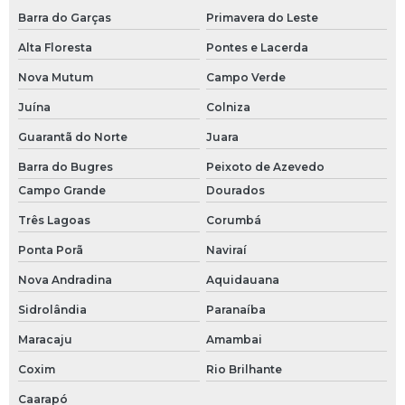
Barra do Garças
Primavera do Leste
Alta Floresta
Pontes e Lacerda
Nova Mutum
Campo Verde
Juína
Colniza
Guarantã do Norte
Juara
Barra do Bugres
Peixoto de Azevedo
Campo Grande
Dourados
Três Lagoas
Corumbá
Ponta Porã
Naviraí
Nova Andradina
Aquidauana
Sidrolândia
Paranaíba
Maracaju
Amambai
Coxim
Rio Brilhante
Caarapó