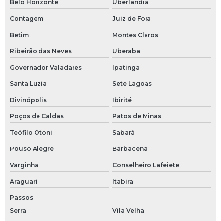
Belo Horizonte
Uberlândia
Conexão din
Contagem
Juiz de Fora
Conexão inox 304
Betim
Montes Claros
Conexão od
Ribeirão das Neves
Uberaba
Governador Valadares
Ipatinga
Conexão od inox
Santa Luzia
Sete Lagoas
Conexão sanitária sms
Divinópolis
Ibirité
Conexão sms inox
Poços de Caldas
Patos de Minas
Teófilo Otoni
Sabará
Conexão tipo sms
Pouso Alegre
Barbacena
Conexões de aço inoxidável
Varginha
Conselheiro Lafeiete
Conexões de inox
Araguari
Itabira
Conexões em aço inox
Passos
Serra
Vila Velha
Conexões em aço inox 316