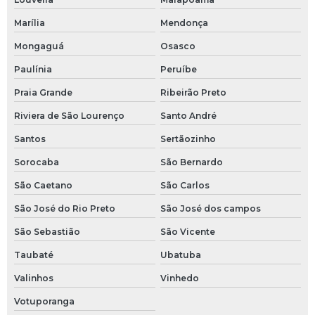
Filtro y
Marília
Mendonça
Flange slip on
Mongaguá
Osasco
Paulínia
Peruíbe
Flange so
Praia Grande
Ribeirão Preto
Flange so inox
Riviera de São Lourenço
Santo André
Flange so rf
Santos
Sertãozinho
Flange sobreposto
Sorocaba
São Bernardo
São Caetano
São Carlos
Flange wn
São José do Rio Preto
São José dos campos
Fornecedor de conexões em aço inox
São Sebastião
São Vicente
Fornecedor de niple
Taubaté
Ubatuba
Valinhos
Vinhedo
Fornecedor de pressostato
Votuporanga
Niple de redução