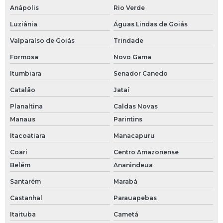
Anápolis
Rio Verde
Luziânia
Águas Lindas de Goiás
Valparaíso de Goiás
Trindade
Formosa
Novo Gama
Itumbiara
Senador Canedo
Catalão
Jataí
Planaltina
Caldas Novas
Manaus
Parintins
Itacoatiara
Manacapuru
Coari
Centro Amazonense
Belém
Ananindeua
Santarém
Marabá
Castanhal
Parauapebas
Itaituba
Cametá