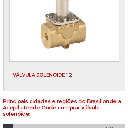
Válvula esfera preço
Válvula esfera tripartida
Válvula esfera tripartida inox
Válvula globo
Válvula globo 1 2
Válvula globo 2
VÁLVULA SOLENOIDE 1 2
Válvula globo deca
Válvula globo em aço inox
Principais cidades e regiões do Brasil onde a
Válvula globo flangeada
Acepil atende Onde comprar válvula
solenóide:
Válvula sanitária