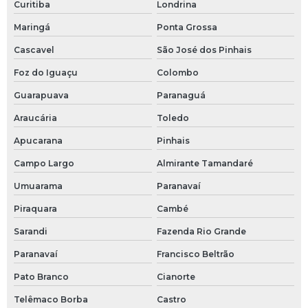
Curitiba
Londrina
Niple para mangueira
Maringá
Ponta Grossa
Cascavel
São José dos Pinhais
Niple tc
Foz do Iguaçu
Colombo
Niple tc inox
Guarapuava
Paranaguá
Niple tc longo
Araucária
Toledo
Porca sms
Apucarana
Pinhais
Campo Largo
Almirante Tamandaré
Pressostato para água
Umuarama
Paranavaí
Pressostatos
Piraquara
Cambé
Redução concêntrica
Sarandi
Fazenda Rio Grande
Redução concêntrica sch40
Paranavaí
Francisco Beltrão
Pato Branco
Cianorte
Redução excêntrica inox
Telêmaco Borba
Castro