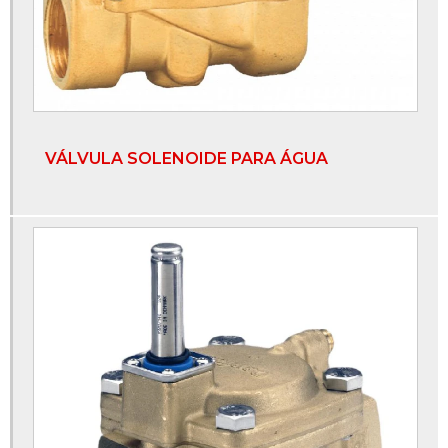
Flange aço inox
Flange aço inox 304
Flange aço inox 316
Flange cego aço carbono
VÁLVULA SOLENOIDE PARA ÁGUA
Flange de aço
Flange inox
Flange inox 304
Flange liso
Flange liso com ranhura
Flanges e conexões
Manômetro inox