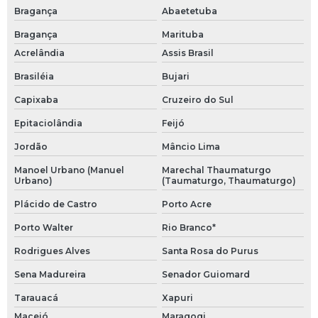
Bragança
Abaetetuba
Bragança
Marituba
Acrelândia
Assis Brasil
Brasiléia
Bujari
Capixaba
Cruzeiro do Sul
Epitaciolândia
Feijó
Jordão
Mâncio Lima
Manoel Urbano (Manuel
Marechal Thaumaturgo
Urbano)
(Taumaturgo, Thaumaturgo)
Plácido de Castro
Porto Acre
Porto Walter
Rio Branco*
Rodrigues Alves
Santa Rosa do Purus
Sena Madureira
Senador Guiomard
Tarauacá
Xapuri
Maceió
Maragogi