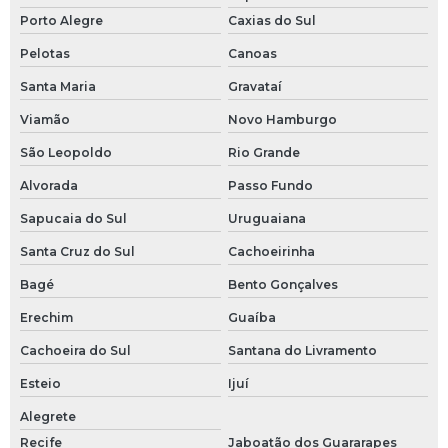
Válvula hidráulica
Porto Alegre
Caxias do Sul
Pelotas
Canoas
Válvula solenoide para água
Santa Maria
Gravataí
Válvula tripartida
Viamão
Novo Hamburgo
Válvula tripartida 1 2
São Leopoldo
Rio Grande
Alvorada
Passo Fundo
Válvula tripartida inox
Sapucaia do Sul
Uruguaiana
Santa Cruz do Sul
Cachoeirinha
Bagé
Bento Gonçalves
Erechim
Guaíba
Cachoeira do Sul
Santana do Livramento
Esteio
Ijuí
Alegrete
Recife
Jaboatão dos Guararapes