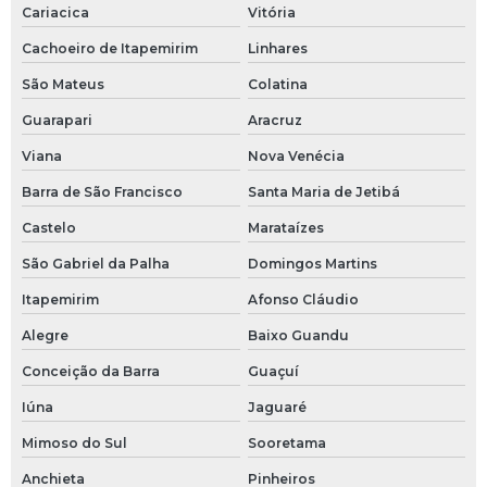
Cariacica
Vitória
Conexões hidráulicas em aço inox
Cachoeiro de Itapemirim
Linhares
Conexões inox para solda
São Mateus
Colatina
Guarapari
Aracruz
Conexões inox são paulo
Viana
Nova Venécia
Conexões roscadas em aço inox
Barra de São Francisco
Santa Maria de Jetibá
Conexões sanitárias tri clamp
Castelo
Marataízes
Conexões tri clamp
São Gabriel da Palha
Domingos Martins
Itapemirim
Afonso Cláudio
Conexões tubulares em aço inox
Alegre
Baixo Guandu
Cotovelo com rosca
Conceição da Barra
Guaçuí
Curva 45 graus
Iúna
Jaguaré
Mimoso do Sul
Sooretama
Curva 90 graus
Anchieta
Pinheiros