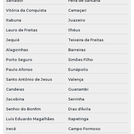
Salvador
Feira de Santana
Vitória da Conquista
Camaçari
Itabuna
Juazeiro
Lauro de Freitas
Ilhéus
Jequié
Teixeira de Freitas
Alagoinhas
Barreiras
Porto Seguro
Simões Filho
Paulo Afonso
Eunápolis
Santo Antônio de Jesus
Valença
Candeias
Guanambi
Jacobina
Serrinha
Senhor do Bonfim
Dias d'Ávila
Luís Eduardo Magalhães
Itapetinga
Irecê
Campo Formoso