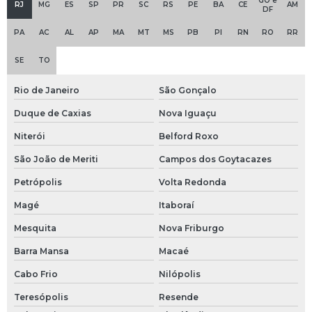
GO e
Válvula sanitária anti retorno
RJ
MG
ES
SP
PR
SC
RS
PE
BA
CE
AM
DF
Válvula solenoide 1 2
PA
AC
AL
AP
MA
MT
MS
PB
PI
RN
RO
RR
SE
TO
Válvulas sanitárias inox
Rio de Janeiro
São Gonçalo
Abraçadeira tc com luva
Duque de Caxias
Nova Iguaçu
Abraçadeira tc inox
Niterói
Belford Roxo
Adaptador mangueira
São João de Meriti
Campos dos Goytacazes
Adaptador mangueira 3 4
Petrópolis
Volta Redonda
Magé
Itaboraí
Bobina solenoide 24v
Mesquita
Nova Friburgo
Bucha de redução 1 x 3 4
Barra Mansa
Macaé
Camlock
Cabo Frio
Nilópolis
Camlock macho
Teresópolis
Resende