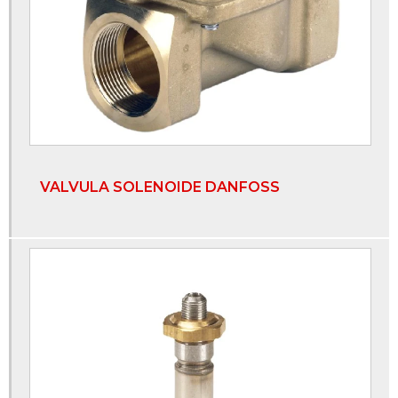
Manômetros industriais
Onde comprar válvula solenóide
Tubos e conexões sanitárias
Válvula de retenção tipo disco
Válvula de retenção vertical
VALVULA SOLENOIDE DANFOSS
Válvula esfera 3 4
Válvula esfera 3 vias com atuador
Válvula esfera bipartida
Válvula esfera flangeada
Válvula esfera inox
Válvula esfera monobloco