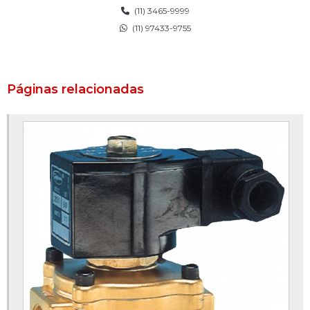
(11) 3465-9999
Distribuidor de flanges
(11) 97433-9755
Distribuidor de manômetros
Distribuidor de válvulas solenóides
Páginas relacionadas
Empresa de flanges
Engate rápido industrial
Engate rápido inox
Engate rápido para mangueira industrial
Engate rápido tipo camlock
Fabricante de flanges em aço inox
Fabricante de válvula esfera